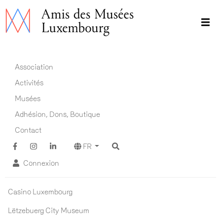
Aller
au
contenu
principal
Main navigation FR
Association
Activités
Musées
Adhésion, Dons, Boutique
Contact
FR
Connexion
Musées ADM
Casino Luxembourg
Lëtzebuerg City Museum