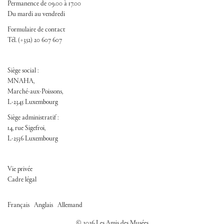
Permanence de 09.00 à 17.00
Du mardi au vendredi
Formulaire de contact
Tél. (+352) 20 607 607
Siège social :
MNAHA,
Marché-aux-Poissons,
L-2345 Luxembourg
Siège administratif :
14, rue Sigefroi,
L-2536 Luxembourg
FOOTER ADM
Vie privée
Cadre légal
/
/
Français
Anglais
Allemand
© 2026 Les Amis des Musées