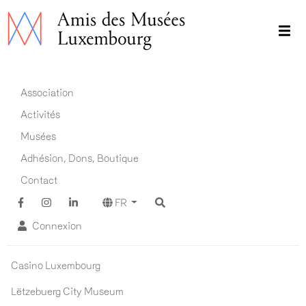
Aller
au
contenu
principal
Main navigation FR
Association
Activités
Musées
Adhésion, Dons, Boutique
Contact
FR
Connexion
Musées ADM
Casino Luxembourg
Lëtzebuerg City Museum