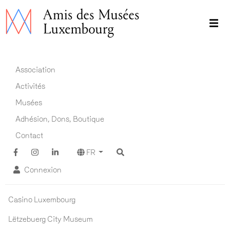
Aller
au
contenu
principal
Main navigation FR
Association
Activités
Musées
Adhésion, Dons, Boutique
Contact
FR
Connexion
Musées ADM
Casino Luxembourg
Lëtzebuerg City Museum