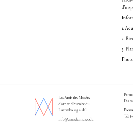
tardiv
d'insp
Inform
1. Aqu
2. Rie
3. Pla
Photos
Perma
Les Amis des Musées
Du ma
d'art et d'histoire du
Luxembourg a.s.b.l.
Formu
Tél. (
info@amisdesmusees.lu