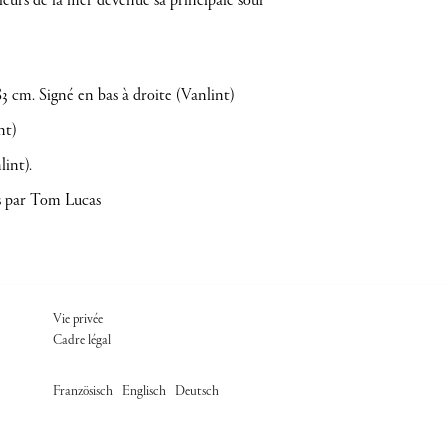
uleurs de la mer devenue sa principale sour
83 cm. Signé en bas à droite (Vanlint)
nt)
lint).
es par Tom Lucas
FOOTER ADM
Vie privée
Cadre légal
/
/
Französisch
Englisch
Deutsch