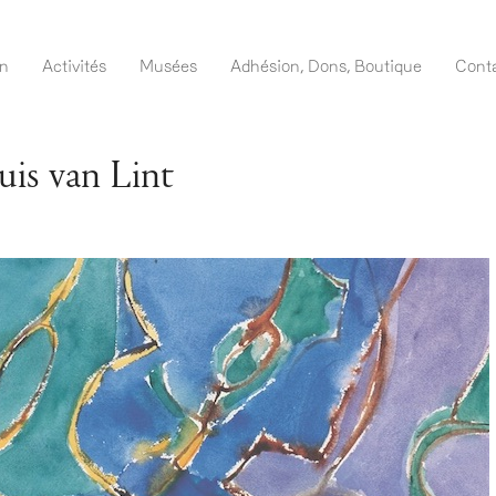
Direkt
zum
navigation DE
on
Activités
Musées
Adhésion, Dons, Boutique
Cont
Inhalt
uis van Lint