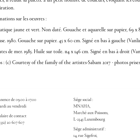
es, il réduit sa palette à un petit nombre de couleurs, évoquant les co
iration.
ations sur les oeuvres :
atique jaune et vert. Non daté. Gouache et aquarelle sur papier, 69 x 
use. 1980. Gouache sur papier. 45 x 60 cm. Signé en bas à gauche (Vanli
ntes de mer. 1985. Huile sur toile. 114 x 146 cm. Signé en bas à droit (Van
 : (c) Courtesy of the family of the artistes-Sabam 2017 - photos pris
nence de 09.00 à 17.00
Siège social :
rdi au vendredi
MNAHA,
Marché-aux-Poissons,
laire de contact
L-2345 Luxembourg
+352) 20 607 607
Siège administratif :
14, rue Sigefroi,