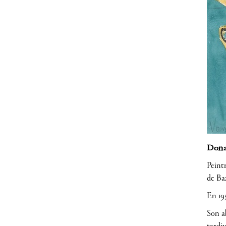
Donat
Peint
de Baz
En 195
Son a