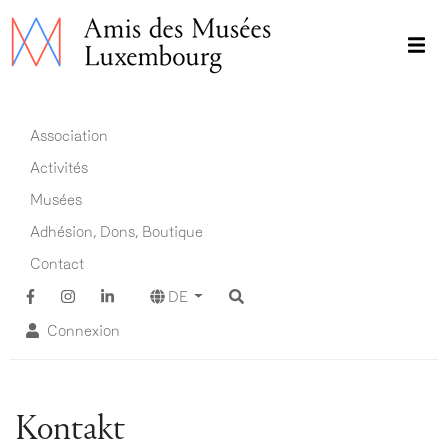
Direkt
zum
Inhalt
Main navigation DE
Association
Activités
Musées
Adhésion, Dons, Boutique
Contact
DE
Connexion
Kontakt