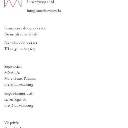
Luxembourg a.s.b.l.
info@amisdesmusees.lu
Permanence de 09.00 à 17.00
Du mardi au vendredi
Formulaire de contact
Tél. (+352) 20 607 607
Siège social :
MNAHA,
Marché-aux-Poissons,
L-2345 Luxembourg
Siège administratif :
14, rue Sigefroi,
L-2536 Luxembourg
FOOTER ADM
Vie privée