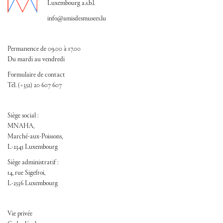
Luxembourg a.s.b.l.
info@amisdesmusees.lu
Permanence de 09.00 à 17.00
Du mardi au vendredi
Formulaire de contact
Tél. (+352) 20 607 607
Siège social :
MNAHA,
Marché-aux-Poissons,
L-2345 Luxembourg
Siège administratif :
14, rue Sigefroi,
L-2536 Luxembourg
FOOTER ADM
Vie privée