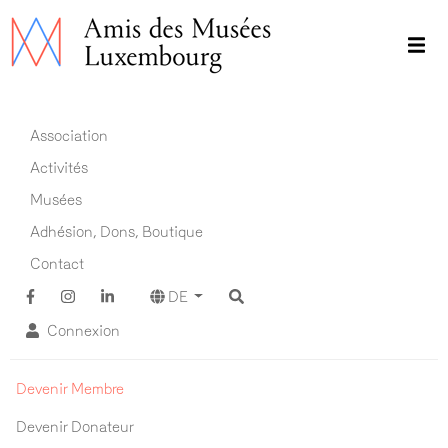
Direkt
zum
Inhalt
Main navigation DE
Association
Activités
Musées
Adhésion, Dons, Boutique
Contact
DE
Connexion
Adhésion ADM
Devenir Membre
Devenir Donateur