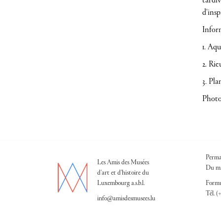
tardiv
d'insp
Inform
1. Aqu
2. Rie
3. Pla
Photos
Perma
Les Amis des Musées
Du ma
d'art et d'histoire du
Luxembourg a.s.b.l.
Formu
Tél. (
info@amisdesmusees.lu