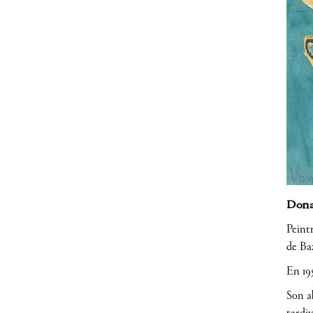
Donat
Peint
de Baz
En 195
Son a