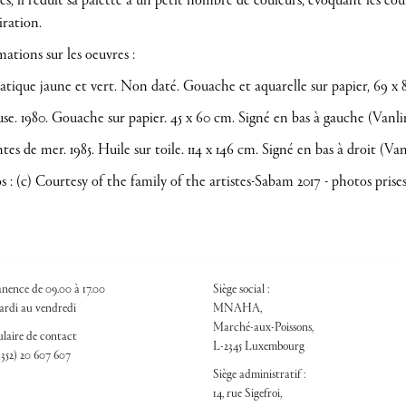
es, il réduit sa palette à un petit nombre de couleurs, évoquant les co
iration.
ations sur les oeuvres :
atique jaune et vert. Non daté. Gouache et aquarelle sur papier, 69 x 
use. 1980. Gouache sur papier. 45 x 60 cm. Signé en bas à gauche (Vanli
ntes de mer. 1985. Huile sur toile. 114 x 146 cm. Signé en bas à droit (Van
 : (c) Courtesy of the family of the artistes-Sabam 2017 - photos pris
nence de 09.00 à 17.00
Siège social :
rdi au vendredi
MNAHA,
Marché-aux-Poissons,
laire de contact
L-2345 Luxembourg
+352) 20 607 607
Siège administratif :
14, rue Sigefroi,