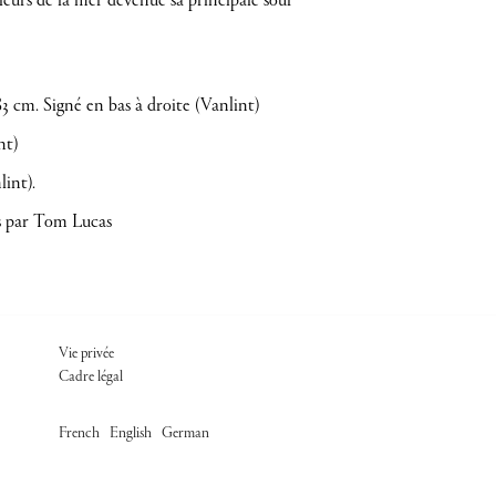
uleurs de la mer devenue sa principale sour
83 cm. Signé en bas à droite (Vanlint)
nt)
lint).
es par Tom Lucas
FOOTER ADM
Vie privée
Cadre légal
/
/
French
English
German