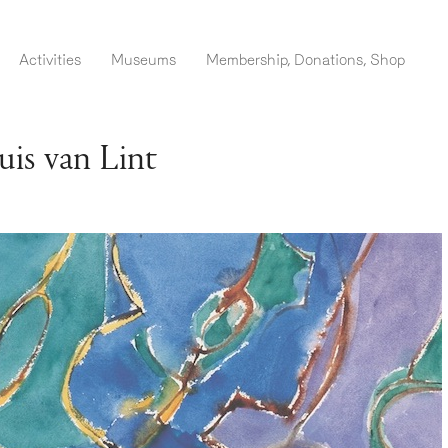
Skip
to
menu EN ADM
Activities
Museums
Membership, Donations, Shop
main
content
uis van Lint