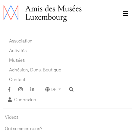
Direkt
zum
Inhalt
Main navigation DE
Association
Activités
Musées
Adhésion, Dons, Boutique
Contact
DE
Connexion
Association ADM
Vidéos
Qui sommes nous?