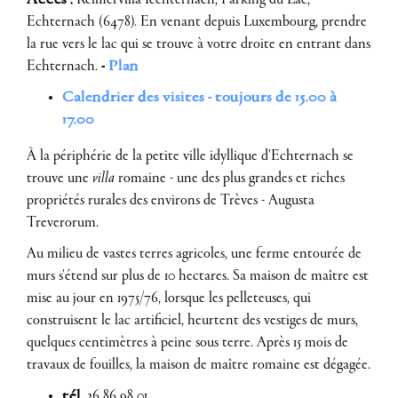
Accès :
Réimervilla Iechternach,
Parking du Lac,
Echternach (6478). En venant depuis Luxembourg, prendre
la rue vers le lac qui se trouve à votre droite en entrant dans
Echternach.
-
Plan
Calendrier des visites - toujours de 15.00 à
17.00
À la périphérie de la petite ville idyllique d'Echternach se
trouve une
villa
romaine - une des plus grandes et riches
propriétés rurales des environs de Trèves - Augusta
Treverorum.
Au milieu de vastes terres agricoles, une ferme entourée de
murs s'étend sur plus de 10 hectares. Sa maison de maître est
mise au jour en 1975/76, lorsque les pelleteuses, qui
construisent le lac artificiel, heurtent des vestiges de murs,
quelques centimètres à peine sous terre. Après 15 mois de
travaux de fouilles, la maison de maître romaine est dégagée.
tél.
26 86 98 01