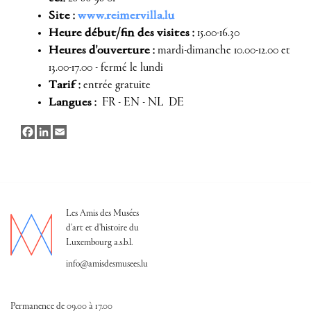
Site :
www.reimervilla.lu
Heure début/fin des visites :
15.00-16.30
Heures d'ouverture :
mardi-dimanche 10.00-12.00 et
13.00-17.00 - fermé le lundi
Tarif :
entrée gratuite
Langues :
FR - EN - NL DE
Facebook
LinkedIn
Email
Les Amis des Musées
d'art et d'histoire du
Luxembourg a.s.b.l.
info@amisdesmusees.lu
Permanence de 09.00 à 17.00