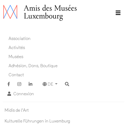
Direkt
zum
Inhalt
Main navigation DE
Association
Activités
Musées
Adhésion, Dons, Boutique
Contact
DE
Connexion
Actualités ADM
Midis de l'Art
Kulturelle Führungen in Luxemburg