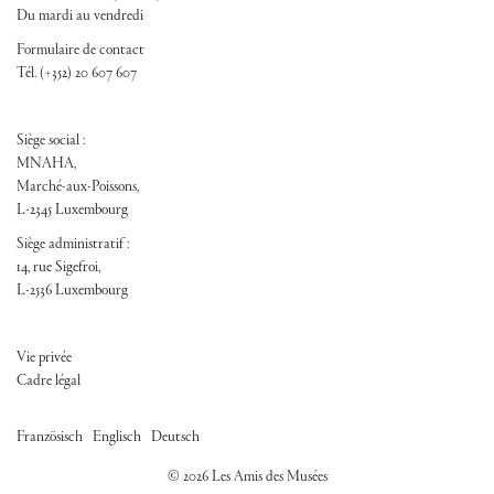
Du mardi au vendredi
Formulaire de contact
Tél. (+352) 20 607 607
Siège social :
MNAHA,
Marché-aux-Poissons,
L-2345 Luxembourg
Siège administratif :
14, rue Sigefroi,
L-2536 Luxembourg
FOOTER ADM
Vie privée
Cadre légal
/
/
Französisch
Englisch
Deutsch
© 2026 Les Amis des Musées