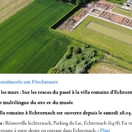
onalmusée um Fëschmaart
les murs : Sur les traces du passé à la villa romaine d'Echter
e multilingue du site et du musée
lla romaine à Echternach est ouverte depuis le samedi 28.03
s :
Réimervilla Iechternach,
Parking du Lac, Echternach (6478). En ve
e trouve à votre droite en entrant dans Echternach.
-
Plan