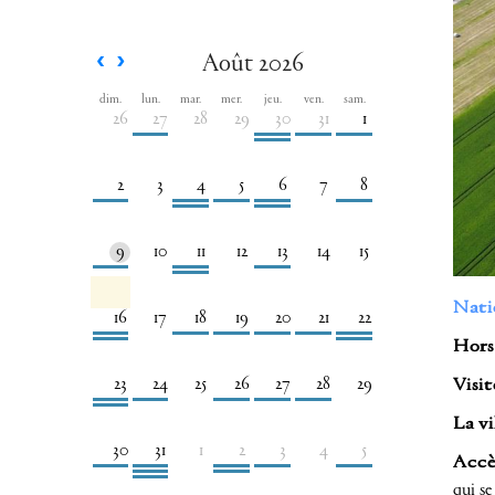
Août 2026
dim.
lun.
mar.
mer.
jeu.
ven.
sam.
26
27
28
29
30
31
1
2
3
4
5
6
7
8
9
10
11
12
13
14
15
Nati
16
17
18
19
20
21
22
Hors 
23
24
25
26
27
28
29
Visit
La vi
30
31
1
2
3
4
5
Accè
qui s