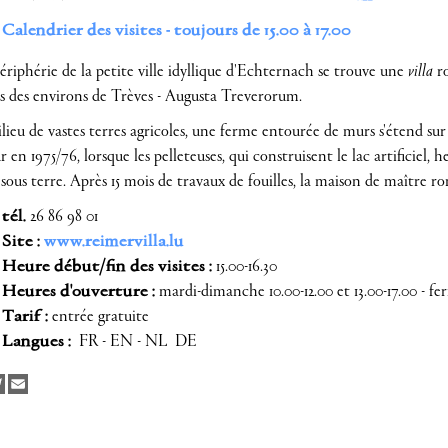
Calendrier des visites - toujours de 15.00 à 17.00
ériphérie de la petite ville idyllique d'Echternach se trouve une
villa
ro
es des environs de Trèves - Augusta Treverorum.
ieu de vastes terres agricoles, une ferme entourée de murs s'étend sur
r en 1975/76, lorsque les pelleteuses, qui construisent le lac artificiel
sous terre. Après 15 mois de travaux de fouilles, la maison de maître r
tél.
26 86 98 01
Site :
www.reimervilla.lu
Heure début/fin des visites :
15.00-16.30
Heures d'ouverture :
mardi-dimanche 10.00-12.00 et 13.00-17.00 - fe
Tarif :
entrée gratuite
Langues :
FR - EN - NL DE
cebook
Twitter
Email