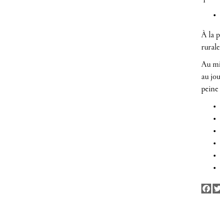
À la p
rural
Au mil
au jou
peine 
Fa