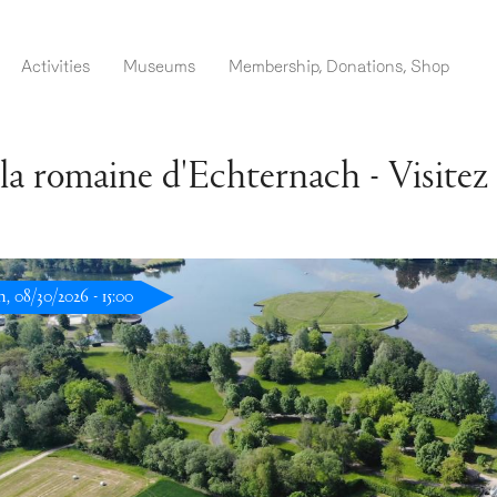
Skip
to
menu EN ADM
Activities
Museums
Membership, Donations, Shop
main
content
la romaine d'Echternach - Visitez l
, 08/30/2026 - 15:00