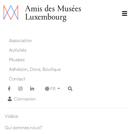
Aller
au
contenu
principal
Main navigation FR
Association
Activités
Musées
Adhésion, Dons, Boutique
Contact
FR
Connexion
Association ADM
Vidéos
Qui sommes nous?