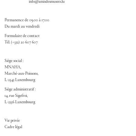
info@amisdesmusees.lu
Permanence de 09.00 à 17.00
Du mardi au vendredi
Formulaire de contact
Tél. (+352) 20 607 607
Siège social :
MNAHA,
Marché-aux-Poissons,
L-2345 Luxembourg
Siège administratif :
14, rue Sigefroi,
L-2536 Luxembourg
FOOTER ADM
Vie privée
Cadre légal