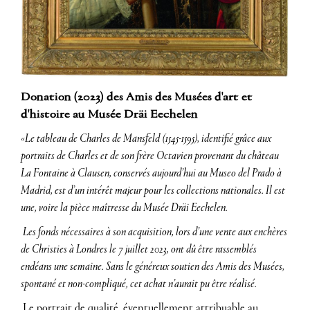
Donation (2023) des Amis des Musées d'art et
d'histoire au Musée Dräi Eechelen
«Le tableau de Charles de Mansfeld (1545-1595), identifié grâce aux
portraits de Charles et de son frère Octavien provenant du château
La Fontaine à Clausen, conservés aujourd’hui au Museo del Prado à
Madrid, est d’un intérêt majeur pour les collections nationales. Il est
une, voire la pièce maîtresse du Musée Dräi Eechelen.
Les fonds nécessaires à son acquisition, lors d’une vente aux enchères
de Christies à Londres le 7 juillet 2023, ont dû être rassemblés
endéans une semaine. Sans le généreux soutien des Amis des Musées,
spontané et non-compliqué, cet achat n’aurait pu être réalisé.
Le portrait de qualité, éventuellement attribuable au