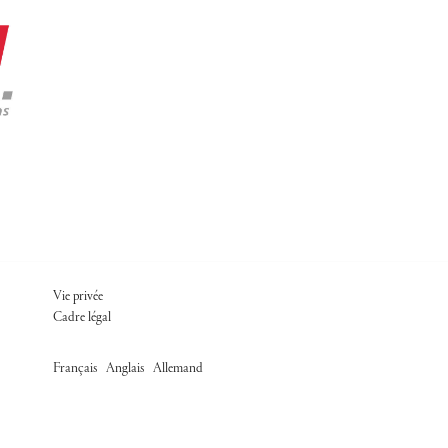
FOOTER ADM
Vie privée
Cadre légal
/
/
Français
Anglais
Allemand