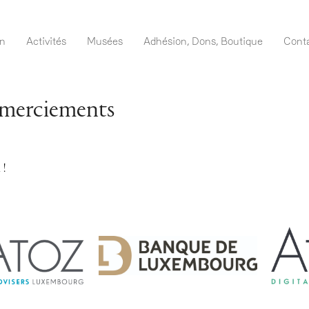
Aller
au
navigation FR
on
Activités
Musées
Adhésion, Dons, Boutique
Cont
contenu
principal
merciements
 !