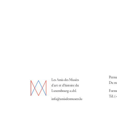
Perma
Les Amis des Musées
Du ma
d'art et d'histoire du
Luxembourg a.s.b.l.
Formu
Tél. (
info@amisdesmusees.lu