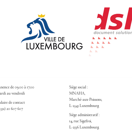
nence de 09.00 à 17.00
Siège social :
rdi au vendredi
MNAHA,
Marché-aux-Poissons,
laire de contact
L-2345 Luxembourg
+352) 20 607 607
Siège administratif :
14, rue Sigefroi,
L-2536 Luxembourg