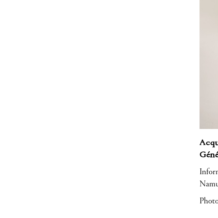
Acqui
Géné
Inform
Namur
Photo