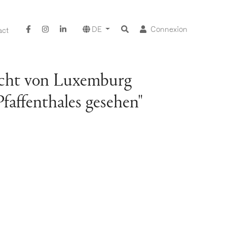
DE
Connexion
act
sicht von Luxemburg
affenthales gesehen"