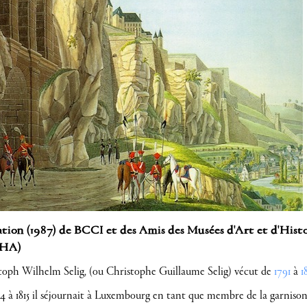
ion (1987) de BCCI et des Amis des Musées d'Art et d'Histoi
HA)
toph Wilhelm Selig, (ou Christophe Guillaume Selig) vécut de
1791
à
1
4 à 1815 il séjournait à Luxembourg en tant que membre de la garnison d