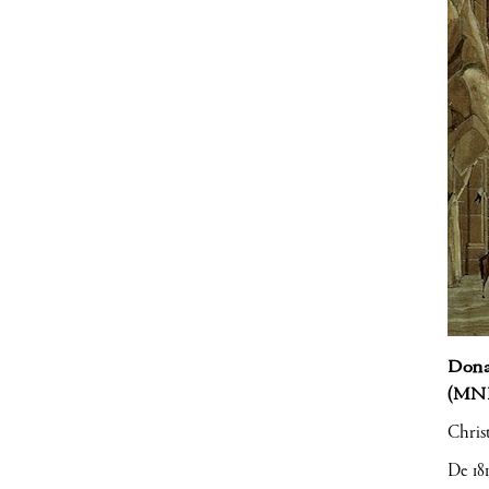
Donat
(MN
Chris
De 181