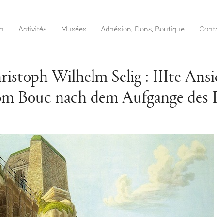
Direkt
zum
navigation DE
on
Activités
Musées
Adhésion, Dons, Boutique
Cont
Inhalt
ristoph Wilhelm Selig : IIIte An
om Bouc nach dem Aufgange des Pf