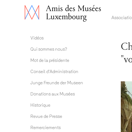
Main 
Associati
Association ADM
Vidéos
Ch
Qui sommes nous?
"v
Mot de la présidente
Conseil d'Administration
Junge Freunde der Museen
Donations aux Musées
Historique
Revue de Presse
Remerciements