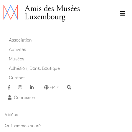
Aller
au
contenu
principal
Main navigation FR
Association
Activités
Musées
Adhésion, Dons, Boutique
Contact
FR
Connexion
Association ADM
Vidéos
Qui sommes nous?