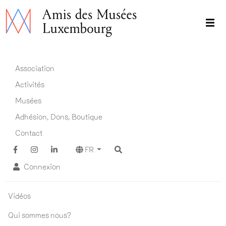
Aller
au
contenu
principal
Main navigation FR
Association
Activités
Musées
Adhésion, Dons, Boutique
Contact
FR
Connexion
Association ADM
Vidéos
Qui sommes nous?