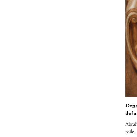
Donat
de la
Abraha
toile.