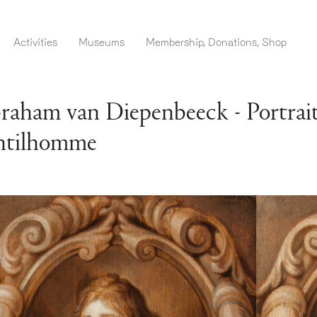
Skip
to
menu EN ADM
Activities
Museums
Membership, Donations, Shop
main
content
raham van Diepenbeeck - Portrait
ntilhomme