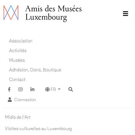
Aller
au
contenu
principal
Main navigation FR
Association
Activités
Musées
Adhésion, Dons, Boutique
Contact
FR
Connexion
Actualités ADM
Midis de l'Art
Visites culturelles au Luxembourg