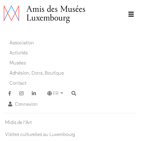
Aller
au
contenu
principal
Main navigation FR
Association
Activités
Musées
Adhésion, Dons, Boutique
Contact
FR
Connexion
Actualités ADM
Midis de l'Art
Visites culturelles au Luxembourg