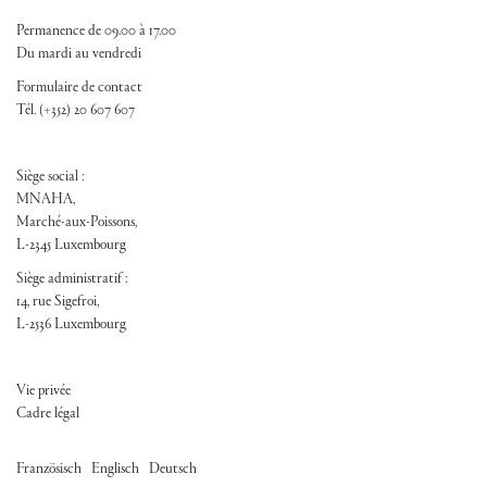
Permanence de 09.00 à 17.00
Du mardi au vendredi
Formulaire de contact
Tél. (+352) 20 607 607
Siège social :
MNAHA,
Marché-aux-Poissons,
L-2345 Luxembourg
Siège administratif :
14, rue Sigefroi,
L-2536 Luxembourg
FOOTER ADM
Vie privée
Cadre légal
/
/
Französisch
Englisch
Deutsch