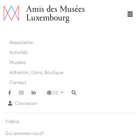
Direkt
zum
Inhalt
Main navigation DE
Association
Activités
Musées
Adhésion, Dons, Boutique
Contact
DE
Connexion
Association ADM
Vidéos
Qui sommes nous?