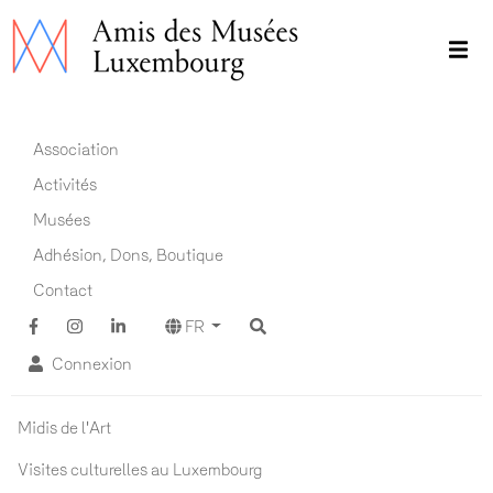
Aller
au
contenu
principal
Main navigation FR
Association
Activités
Musées
Adhésion, Dons, Boutique
Contact
FR
Connexion
Actualités ADM
Midis de l'Art
Visites culturelles au Luxembourg