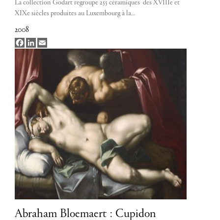
La collection Godart regroupe 255 céramiques des XVIIIe et
XIXe siècles produites au Luxembourg à la…
2008
Facebook
LinkedIn
Email
Abraham Bloemaert : Cupidon