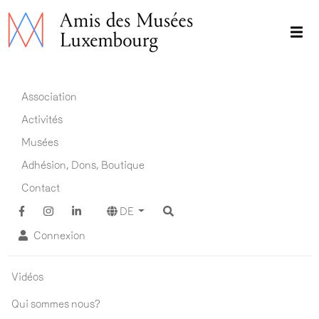
Direkt
zum
Inhalt
Main navigation DE
Association
Activités
Musées
Adhésion, Dons, Boutique
Contact
DE
Connexion
Association ADM
Vidéos
Qui sommes nous?