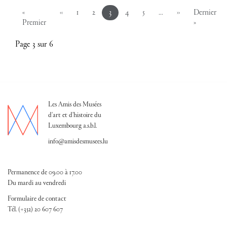
Vorherige Seite
Nächste Seite
«
‹‹
1
2
3
4
5
…
››
Dernier
Erste Seite
Letzte Sei
Premier
»
Page 3 sur 6
Les Amis des Musées
d'art et d'histoire du
Luxembourg a.s.b.l.
info@amisdesmusees.lu
Permanence de 09.00 à 17.00
Du mardi au vendredi
Formulaire de contact
Tél. (+352) 20 607 607