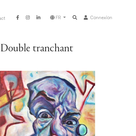
FR
Connexion
act
 Double tranchant