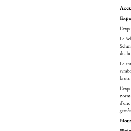
Accue
Expos
L’expo
Le Sc
Schmit
dualit
Le tr
symbo
brute
L’expo
normat
d’une 
gauche
Nous 