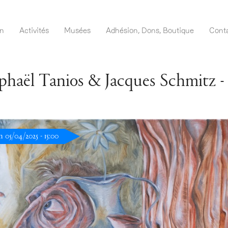
Aller
au
navigation FR
on
Activités
Musées
Adhésion, Dons, Boutique
Cont
contenu
principal
phaël Tanios & Jacques Schmitz -
 05/04/2025 - 15:00