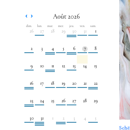
Août 2026
dim.
lun.
mar.
mer.
jeu.
ven.
sam.
26
27
28
29
30
31
1
2
3
4
5
6
7
8
9
10
11
12
13
14
15
16
17
18
19
20
21
22
23
24
25
26
27
28
29
30
31
1
2
3
4
5
Schë