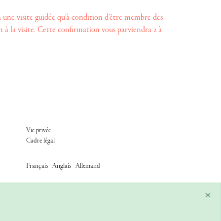
ne visite guidée qu’à condition d’être membre des
 à la visite. Cette confirmation vous parviendra 2 à
FOOTER ADM
Vie privée
Cadre légal
/
/
Français
Anglais
Allemand
×