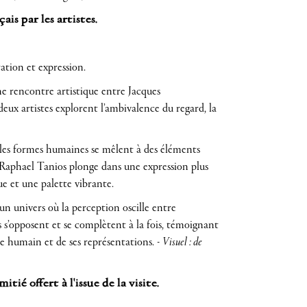
ais par les artistes.
ation et expression.
e rencontre artistique entre Jacques
deux artistes explorent l’ambivalence du regard, la
 les formes humaines se mêlent à des éléments
 Raphael Tanios plonge dans une expression plus
e et une palette vibrante.
un univers où la perception oscille entre
s s’opposent et se complètent à la fois, témoignant
tre humain et de ses représentations. -
Visuel : de
ié offert à l'issue de la visite.