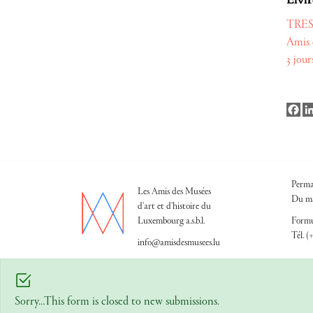
Elvir
TRES 
Amis d
3 jour
Fa
Perma
Les Amis des Musées
Du ma
d'art et d'histoire du
Luxembourg a.s.b.l.
Formu
Tél. (
info@amisdesmusees.lu
Sorry…This form is closed to new submissions.