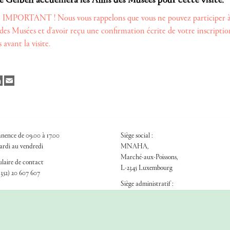
e Geiben accueillera les Amis des Musées pour cette visite.
IMPORTANT ! Nous vous rappelons que vous ne pouvez participer à u
es Musées et d’avoir reçu une confirmation écrite de votre inscription
s avant la visite.
cebook
LinkedIn
Email
nence de 09.00 à 17.00
Siège social :
rdi au vendredi
MNAHA,
Marché-aux-Poissons,
laire de contact
L-2345 Luxembourg
+352) 20 607 607
Siège administratif :
14, rue Sigefroi,
L-2536 Luxembourg
© 2026 Les Amis des Musées