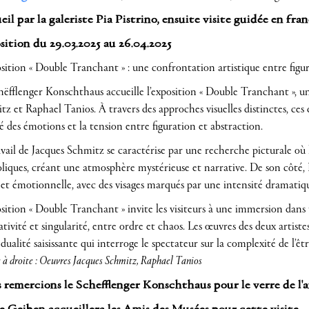
il par la galeriste Pia Pistrino, ensuite visite guidée en franç
ition du 29.03.2025 au 26.04.2025
sition « Double Tranchant » : une confrontation artistique entre figur
hëfflenger Konschthaus accueille l’exposition « Double Tranchant », un
z et Raphael Tanios. À travers des approches visuelles distinctes, ces 
é des émotions et la tension entre figuration et abstraction.
avail de Jacques Schmitz se caractérise par une recherche picturale où
liques, créant une atmosphère mystérieuse et narrative. De son côté,
 et émotionnelle, avec des visages marqués par une intensité dramatiqu
sition « Double Tranchant » invite les visiteurs à une immersion dans 
ivité et singularité, entre ordre et chaos. Les œuvres des deux artiste
dualité saisissante qui interroge le spectateur sur la complexité de l’ê
 à droite : Oeuvres Jacques Schmitz, Raphael Tanios
remercions le Schefflenger Konschthaus pour le verre de l'amit