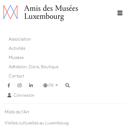
Aller
au
contenu
principal
Main navigation FR
Association
Activités
Musées
Adhésion, Dons, Boutique
Contact
FR
Connexion
Actualités ADM
Midis de l'Art
Visites culturelles au Luxembourg