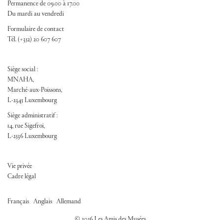
Permanence de 09.00 à 17.00
Du mardi au vendredi
Formulaire de contact
Tél. (+352) 20 607 607
Siège social :
MNAHA,
Marché-aux-Poissons,
L-2345 Luxembourg
Siège administratif :
14, rue Sigefroi,
L-2536 Luxembourg
FOOTER ADM
Vie privée
Cadre légal
/
/
Français
Anglais
Allemand
© 2026 Les Amis des Musées