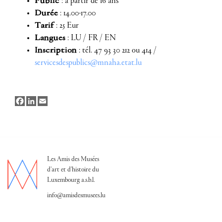
Public
: à partir de 16 ans
Durée
: 14.00-17.00
Tarif
: 25 Eur
Langues
: LU / FR / EN
Inscription
: tél. 47 93 30 212 ou 414 /
servicesdespublics@mnaha.etat.lu
Facebook
LinkedIn
Email
Les Amis des Musées
d'art et d'histoire du
Luxembourg a.s.b.l.
info@amisdesmusees.lu