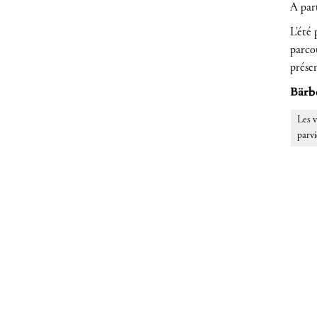
A par
L’été
parcou
prése
Bärbe
Les v
parvi