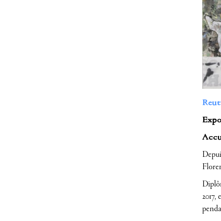
Reut
Expos
Accue
Depuis
Flore
Diplôm
2017, 
penda