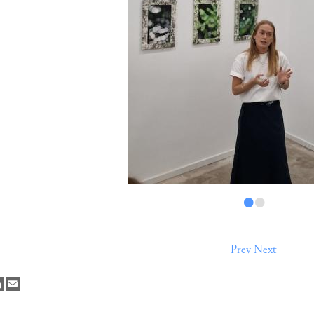
•
•
Prev
Next
cebook
LinkedIn
Email