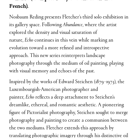
French).
Nosbaum Reding presents Fletcher’s third solo exhibition in
its gallery space. Following
Abundance
, where the artist
explored the density and visual saturation of
nature,
Echo
continues in this vein while marking an
evolution toward a more refined and introspective
approach. This new series reinterprets landscape
photography through the medium of oil painting, playing
with visual memory and echoes of the past.
Inspired by the works of Edward Steichen (1879–1973), the
Luxembourgish-American photographer and
painter,
Echo
reflects a deep attachment to Steichen’s
dreamlike, ethereal, and romantic aesthetic. A pioneering
figure of Pictorialist photography, Steichen sought to merge
photography and painting to create a communion between
the two mediums. Fletcher extends this approach by
translating photographic imagery through his distinctive oil