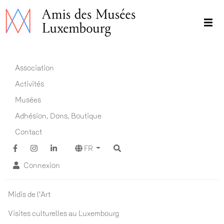
Aller
au
contenu
principal
Main navigation FR
Association
Activités
Musées
Adhésion, Dons, Boutique
Contact
FR
Connexion
Actualités ADM
Midis de l'Art
Visites culturelles au Luxembourg