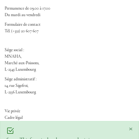
Permanence de 09.00 à 17.00
Du mardi au vendredi
Formulaire de contact
Tél. (+352) 20 607 607
Siège social :
MNAHA,
Marché-aux-Poissons,
L-2345 Luxembourg
Siège administratif :
14, rue Sigefroi,
L-2536 Luxembourg
FOOTER ADM
Vie privée
Cadre légal
×
/
/
Français
Anglais
Allemand