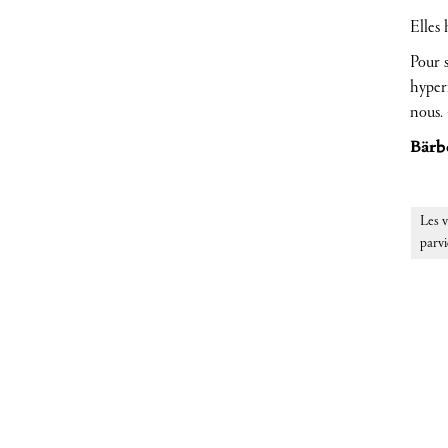
Elles 
Pour 
hyper
nous.
Bärbe
Les v
parvi