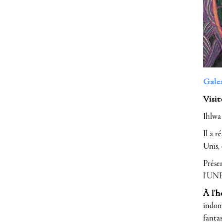
Gale
Visit
Ihlwa
Il a r
Unis,
Prése
l'UNE
À l'h
indomp
fantas