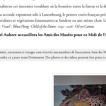
habitent cet interstice troublant où la frontière entre la fureur et la dou
sa seconde exposition solo à Luxembourg, le peintre coréo-français pré
réalistes et végétations foisonnantes se fondent en une même chair. Le
 -
Visuel : Ihlwa Hong - Child of the
Dawn - 0030 - 2026 - Oil on Canvas
l Aubert accueillera les Amis des Musées pour ce Midi de l'
isites, excursions et voyages sont réservés aux membres de l’association Amis de
endra 2 à 3 jours avant l'événement. Des photos et des videos peuvent être prises à 