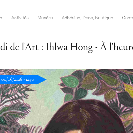
Aller
au
navigation FR
on
Activités
Musées
Adhésion, Dons, Boutique
Cont
contenu
principal
di de l'Art : Ihlwa Hong - À l'heur
 04/06/2026 - 12:30