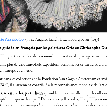
rie ArtsKoCo
- 5, rue Auguste Liesch, Luxembourg-Belair (1037)
e guidée en français par les galeristes Orie et Christophe Du
 Hong, artiste coréen de renommée internationale, partage sa vie entr
éalisé plus de cinquante-huit expositions personnelles et participé à plu
 en Europe et en Asie.
nt dans les collections de la Fondation Van Gogh d'Amsterdam et invi
SCO, il a largement contribué à la reconnaissance mondiale de l'art
eure entre loup et chien
, quand la lumière vacille et que les silhou
té et ce qui ne l'est pas ? Dans ses nouvelles toiles, Hong IlHwa nous 
tiques sont-elles sauvages ? sont-elles des chiens ? sont-elles des êtres ra