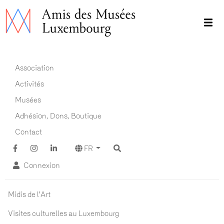
Aller
au
contenu
principal
Main navigation FR
Association
Activités
Musées
Adhésion, Dons, Boutique
Contact
FR
Connexion
Actualités ADM
Midis de l'Art
Visites culturelles au Luxembourg