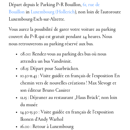
Départ depuis le Parking P+R Bouillon,
61, rue de
Bouillon
in
Luxembourg (Hollerich
), non loin de l'autoroute
Luxembourg-Esch-sur-Alzette.
Vous aurez la possibilité de garer votre voiture au parking
couvert du P+R qui est gratuit pendant 24 heures. Nous
nous retrouverons au parking réservé aux bus.
08.00: Rendez-vous au parking des bus où nous
attendra un bus Vandivinit.
08.15: Départ pour Saarbrücken.
10.30-11.45 : Visite guidée en français de l'exposition En
chemin vers de nouvelles créations ! Max Slevogt et
son éditeur Bruno Cassirer
12.15 : Déjeuner au restaurant „Haus Brück“, non loin
du musée
14.30-15.30 : Visite guidée en français de l'exposition
Ikonen d'Andy Warhol
16.00 : Retour à Luxembourg