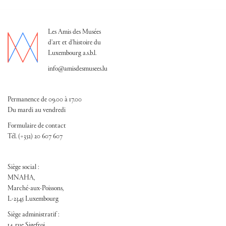
Les Amis des Musées
d'art et d'histoire du
Luxembourg a.s.b.l.
info@amisdesmusees.lu
Permanence de 09.00 à 17.00
Du mardi au vendredi
Formulaire de contact
Tél. (+352) 20 607 607
Siège social :
MNAHA,
Marché-aux-Poissons,
L-2345 Luxembourg
Siège administratif :
14, rue Sigefroi,