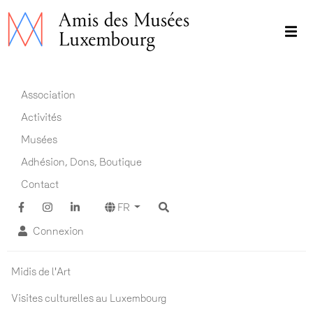
Aller
au
contenu
principal
Main navigation FR
Association
Activités
Musées
Adhésion, Dons, Boutique
Contact
FR
Connexion
Actualités ADM
Midis de l'Art
Visites culturelles au Luxembourg