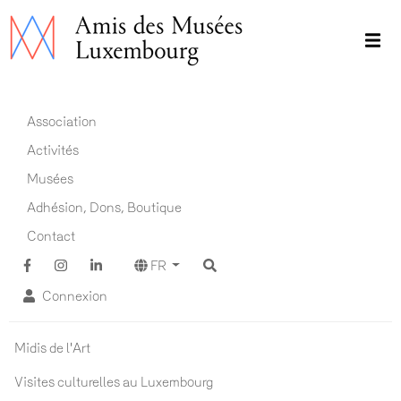
Aller
au
contenu
principal
Main navigation FR
Association
Activités
Musées
Adhésion, Dons, Boutique
Contact
FR
Connexion
Actualités ADM
Midis de l'Art
Visites culturelles au Luxembourg