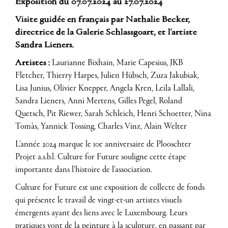
Exposition du 07.07.2024 au 27.07.2024
Visite guidée en français par Nathalie Becker,
directrice de la Galerie Schlassgoart, et l'artiste
Sandra Lieners.
Artistes :
Laurianne Bixhain, Marie Capesius, JKB
Fletcher, Thierry Harpes, Julien Hübsch, Zuza Jakubiak,
Lisa Junius, Olivier Knepper, Angela Kren, Leila Lallali,
Sandra Lieners, Anni Mertens, Gilles Pegel, Roland
Quetsch, Pit Riewer, Sarah Schleich, Henri Schoetter, Nina
Tomàs, Yannick Tossing, Charles Vinz, Alain Welter
L'année 2024 marque le 10e anniversaire de Plooschter
Projet a.s.b.l. Culture for Future souligne cette étape
importante dans l'histoire de l'association.
Culture for Future est une exposition de collecte de fonds
qui présente le travail de vingt-et-un artistes visuels
émergents ayant des liens avec le Luxembourg. Leurs
pratiques vont de la peinture à la sculpture, en passant par