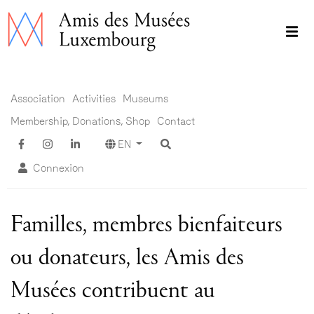
Skip
to
main
content
Main menu EN ADM
Association
Activities
Museums
Membership, Donations, Shop
Contact
EN
Connexion
Familles, membres bienfaiteurs
ou donateurs, les Amis des
Musées contribuent au