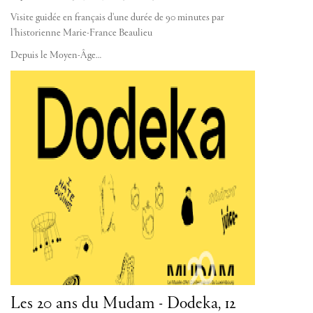
Visite guidée en français d'une durée de 90 minutes par
l'historienne Marie-France Beaulieu
Depuis le Moyen-Âge…
Les 20 ans du Mudam - Dodeka, 12