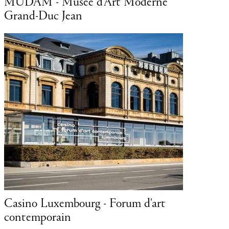
Duc Jean
Lëtzebuerg City Museum
mporain
Musée Dräi Eecheen (Musée de la
forteresse)