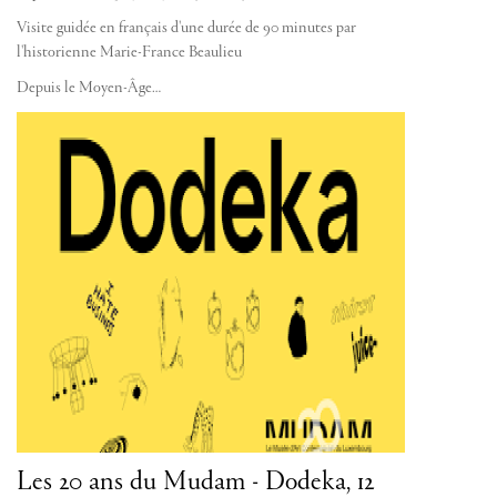
Visite guidée en français d'une durée de 90 minutes par
l'historienne Marie-France Beaulieu
Depuis le Moyen-Âge…
Les 20 ans du Mudam - Dodeka, 12