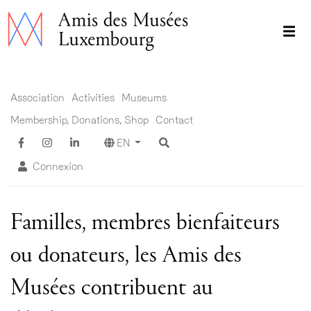
Skip
to
main
content
Main menu EN ADM
Association
Activities
Museums
Membership, Donations, Shop
Contact
EN
Connexion
Familles, membres bienfaiteurs
ou donateurs, les Amis des
Musées contribuent au