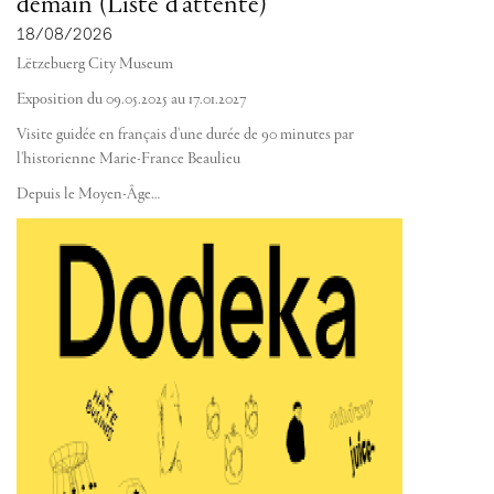
demain (Liste d'attente)
18/08/2026
Lëtzebuerg City Museum
Exposition du 09.05.2025 au 17.01.2027
Visite guidée en français d'une durée de 90 minutes par
l'historienne Marie-France Beaulieu
Depuis le Moyen-Âge…