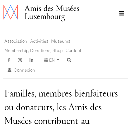
Skip
to
main
content
Main menu EN ADM
Association
Activities
Museums
Membership, Donations, Shop
Contact
EN
Connexion
Familles, membres bienfaiteurs
ou donateurs, les Amis des
Musées contribuent au