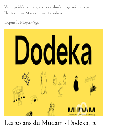
Visite guidée en français d'une durée de 90 minutes par
l'historienne Marie-France Beaulieu
Depuis le Moyen-Âge…
Les 20 ans du Mudam - Dodeka, 12